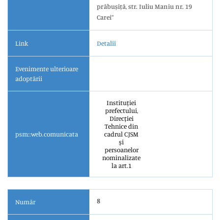
prăbușiță, str. Iuliu Maniu nr. 19
Carei”
Link
Detalii
Evenimente ulterioare
adoptării
Instituției
prefectului,
Direcției
Tehnice din
psm::web.comunicata
cadrul CJSM
și
persoanelor
nominalizate
la art.1
8
Număr