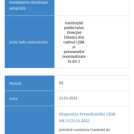
Evenimente ulterioare
adoptării
Instituției
prefectului,
Direcției
Tehnice din
psm::web.comunicata
cadrul CJSM
și
persoanelor
nominalizate
la art.1
15
Număr
21.01.2022
Data
Dispoziția Președintelui CJSM
NR.15/21.01.2022
privind numirea Comisiei de