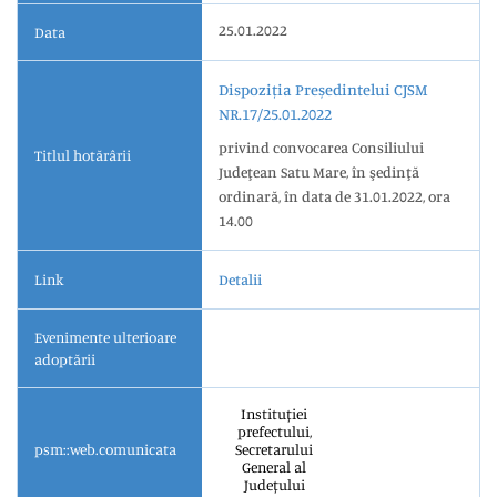
25.01.2022
Data
Dispoziția Președintelui CJSM
NR.17/25.01.2022
privind convocarea Consiliului
Titlul hotărârii
Judeţean Satu Mare, în şedinţă
ordinară, în data de 31.01.2022, ora
14.00
Link
Detalii
Evenimente ulterioare
adoptării
Instituției
prefectului,
psm::web.comunicata
Secretarului
General al
Județului