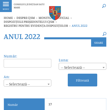
Ultimele
Oricând
CONSILIUL JUDEȚEAN SATU
MARE
MENU
HOME
›
DESPRE CJSM
›
MONITORUL OFICIAL
›
DISPOZIȚIILE PREȘEDINTELUI CJSM
›
REGISTRU PENTRU EVIDENȚA DISPOZIȚIILOR
›
ANUL 2022
×
ANUL 2022
Ultimele
Oricând
SHARE
Număr:
Luna:
-- Selectează --
An:
Filtrează
-- Selectează --
17
Număr