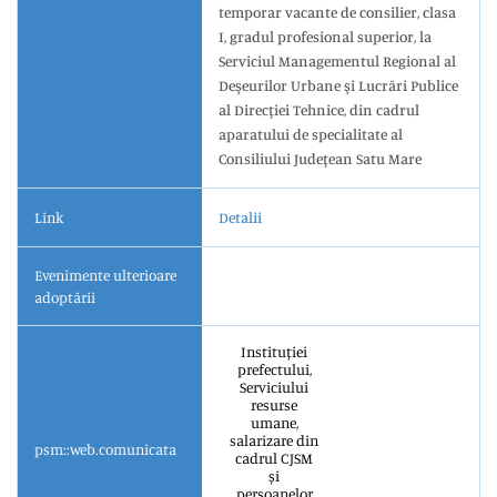
temporar vacante de consilier, clasa
I, gradul profesional superior, la
Serviciul Managementul Regional al
Deşeurilor Urbane şi Lucrări Publice
al Direcţiei Tehnice, din cadrul
aparatului de specialitate al
Consiliului Judeţean Satu Mare
Link
Detalii
Evenimente ulterioare
adoptării
Instituției
prefectului,
Serviciului
resurse
umane,
salarizare din
psm::web.comunicata
cadrul CJSM
și
persoanelor