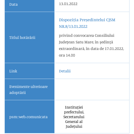
13.01.2022
Data
Dispoziția Președintelui CJSM
NR.8/13.01.2022
privind convocarea Consiliului
Titlul hotărârii
Judeţean Satu Mare, în şedinţă
extraordinară, în data de 17.01.2022,
ora 14.00
Link
Detalii
Evenimente ulterioare
adoptării
Instituției
prefectului,
psm::web.comunicata
Secretarului
General al
Județului