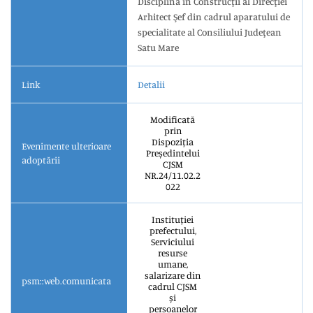
Disciplina în Construcţii al Direcţiei
Arhitect Şef din cadrul aparatului de
specialitate al Consiliului Judeţean
Satu Mare
Link
Detalii
modificată
prin
Dispoziția
Evenimente ulterioare
Președintelui
adoptării
CJSM
NR.24/11.02.2
022
Instituției
prefectului,
Serviciului
resurse
umane,
salarizare din
psm::web.comunicata
cadrul CJSM
și
persoanelor