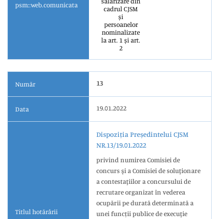
salarizare din
psm::web.comunicata
cadrul CJSM
și
persoanelor
nominalizate
la art. 1 și art.
2
13
Număr
19.01.2022
Data
Dispoziția Președintelui CJSM
NR.13/19.01.2022
privind numirea Comisiei de
concurs şi a Comisiei de soluţionare
a contestaţiilor a concursului de
recrutare organizat în vederea
ocupării pe durată determinată a
Titlul hotărârii
unei funcții publice de execuţie