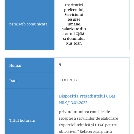
Instituției
prefectului,
Serviciului
resurse
psm::web.comunicata
umane,
salarizare din
cadrul CJSM
și domnului
Rus Ioan
9
Număr
13.01.2022
Data
Dispoziția Președintelui CJSM
NR.9/13.01.2022
privind numirea comisiei de
recepție a serviciilor de elaborare
Titlul hotărârii
Expertiză tehnică și DTAC pentru
obiectivul ” Refacere șarpantă