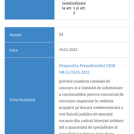
nominalizate
la art. 1 și art.
2
11
Număr
19.01.2022
Data
Dispoziția Președintelui CJSM
NR.11/19.01.2022
privind numirea Comisiei de
concurs și a Comisiei de soluționare
a contestațiilor pentru concursul de
Titlul hotărârii
recrutare organizat în vederea
ocupării pe durată nedeterminată a
trei funcții publice de execuție
vacante din cadrul Direcției Arhitect
Șef a aparatului de specialitate al
Consiliului Județean Satu Mare