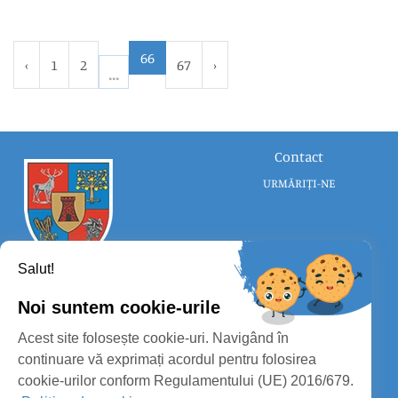
66
‹
1
2
67
›
Contact
URMĂRIȚI-NE
Salut!
Noi suntem cookie-urile
CONSILIUL JUDEȚEAN SATU MARE
Acest site folosește cookie-uri. Navigând în
PROTECȚIA DATELOR PERSONALE
continuare vă exprimați acordul pentru folosirea
cookie-urilor conform Regulamentului (UE) 2016/679.
MASS-MEDIA