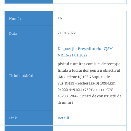
16
Număr
21.01.2022
Data
Dispoziția Președintelui CJSM
NR.16/21.01.2022
pivind numirea comisiei de recepție
finală a lucrărilor pentru obiectivul
Titlul hotărârii
„Moderizae DJ 108G Supuru de
Sus(DN19)- Sechereșa-DJ 109N,km
0+000-4+910(4+750)”, cu cod CPV
45233120-6-Lucrări de construcții de
drumuri
Link
Detalii