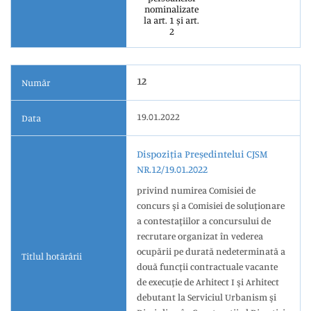
nominalizate
la art. 1 și art.
2
12
Număr
19.01.2022
Data
Dispoziția Președintelui CJSM
NR.12/19.01.2022
privind numirea Comisiei de
concurs şi a Comisiei de soluţionare
a contestaţiilor a concursului de
recrutare organizat în vederea
ocupării pe durată nedeterminată a
Titlul hotărârii
două funcţii contractuale vacante
de execuţie de Arhitect I şi Arhitect
debutant la Serviciul Urbanism şi