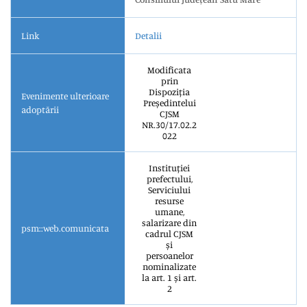
Link
Detalii
modificata
prin
Dispoziția
Evenimente ulterioare
Președintelui
adoptării
CJSM
NR.30/17.02.2
022
Instituției
prefectului,
Serviciului
resurse
umane,
salarizare din
psm::web.comunicata
cadrul CJSM
și
persoanelor
nominalizate
la art. 1 și art.
2