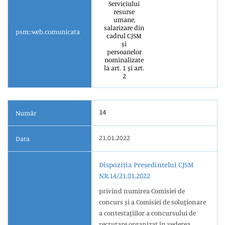
Serviciului
resurse
umane,
salarizare din
psm::web.comunicata
cadrul CJSM
și
persoanelor
nominalizate
la art. 1 și art.
2
14
Număr
21.01.2022
Data
Dispoziția Președintelui CJSM
NR.14/21.01.2022
privind numirea Comisiei de
concurs şi a Comisiei de soluţionare
a contestaţiilor a concursului de
recrutare organizat în vederea