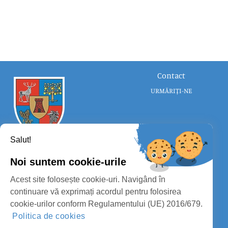
Contact
URMĂRIȚI-NE
Salut!
Noi suntem cookie-urile
CONSILIUL JUDEȚEAN SATU MARE
Acest site folosește cookie-uri. Navigând în
PROTECȚIA DATELOR PERSONALE
continuare vă exprimați acordul pentru folosirea
cookie-urilor conform Regulamentului (UE) 2016/679.
MASS-MEDIA
Politica de cookies
FII PREGĂTIT