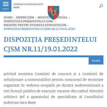
Ultimele
Oricând
CONSILIUL JUDEȚEAN SATU
MARE
MENU
HOME
›
DESPRE CJSM
›
MONITORUL OFICIAL
›
DISPOZIȚIILE PREȘEDINTELUI CJSM
›
REGISTRU PENTRU EVIDENȚA DISPOZIȚIILOR
›
DISPOZIȚIA PREȘEDINTELUI CJSM NR.11/19.01.2022
DISPOZIȚIA PREȘEDINTELUI
CJSM NR.11/19.01.2022
SHARE
privind numirea Comisiei de concurs și a Comisiei de
soluționare a contestațiilor pentru concursul de recrutare
organizat în vederea ocupării pe durată nedeterminată a
trei funcții publice de execuție vacante din cadrul Direcției
Arhitect Șef a aparatului de specialitate al Consiliului
Județean Satu Mare