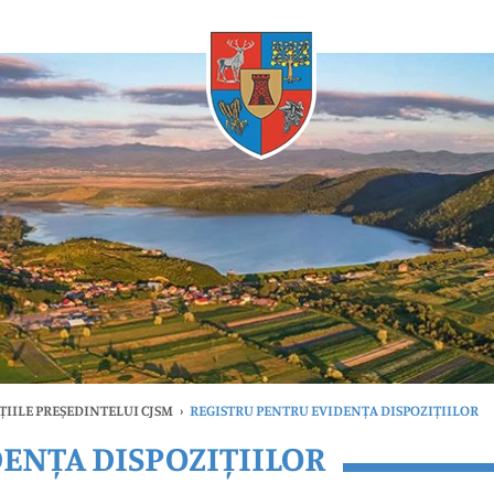
Oricând
ȚIILE PREȘEDINTELUI CJSM
›
REGISTRU PENTRU EVIDENȚA DISPOZIȚIILOR
ENȚA DISPOZIȚIILOR
timele
Oricând