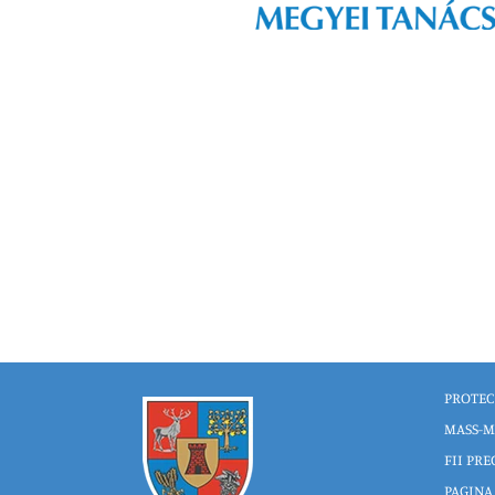
PROTEC
MASS-M
FII PRE
PAGINA