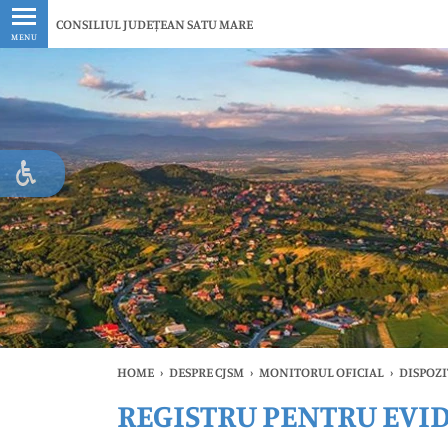
Ultimele
CONSILIUL JUDEȚEAN SATU MARE
MENU
HOME
›
DESPRE CJSM
›
MONITORUL OFICIAL
›
DISPOZI
REGISTRU PENTRU EVID
Ul