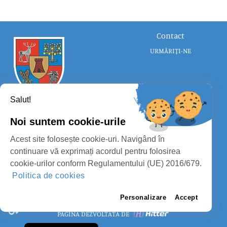
Contact
URMĂRIȚI-NE
Salut!
Noi suntem cookie-urile
CONSILIUL JUDEȚEAN SATU MARE
Acest site folosește cookie-uri. Navigând în
PROTECȚIA DATELOR PERSONALE
continuare vă exprimați acordul pentru folosirea
cookie-urilor conform Regulamentului (UE) 2016/679.
MASS-MEDIA
Politica de cookies
FII PREGĂTIT
PAGINA VECHE
Personalizare
Accept
PAGINĂ DEZVOLTATĂ DE