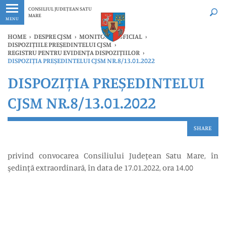
Ultimele
Oricând
CONSILIUL JUDEȚEAN SATU
MARE
MENU
HOME
›
DESPRE CJSM
›
MONITORUL OFICIAL
›
DISPOZIȚIILE PREȘEDINTELUI CJSM
›
REGISTRU PENTRU EVIDENȚA DISPOZIȚIILOR
›
DISPOZIȚIA PREȘEDINTELUI CJSM NR.8/13.01.2022
DISPOZIȚIA PREȘEDINTELUI
CJSM NR.8/13.01.2022
SHARE
privind convocarea Consiliului Judeţean Satu Mare, în
şedinţă extraordinară, în data de 17.01.2022, ora 14.00