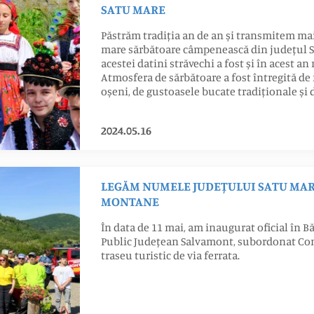
SATU MARE
Păstrăm tradiția an de an și transmitem mai
mare sărbătoare câmpenească din județul Sa
acestei datini străvechi a fost și în acest an
Atmosfera de sărbătoare a fost întregită d
oșeni, de gustoasele bucate tradiționale și 
2024.05.16
LEGĂM NUMELE JUDEȚULUI SATU MARE
MONTANE
În data de 11 mai, am inaugurat oficial în Bă
Public Județean Salvamont, subordonat Cons
traseu turistic de via ferrata.