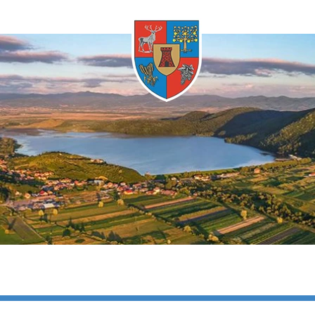
Oricând
timele
Oricând