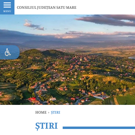
Ultimele
CONSILIUL JUDEȚEAN SATU MARE
MENU
HOME
›
ȘTIRI
ȘTIRI
Ul