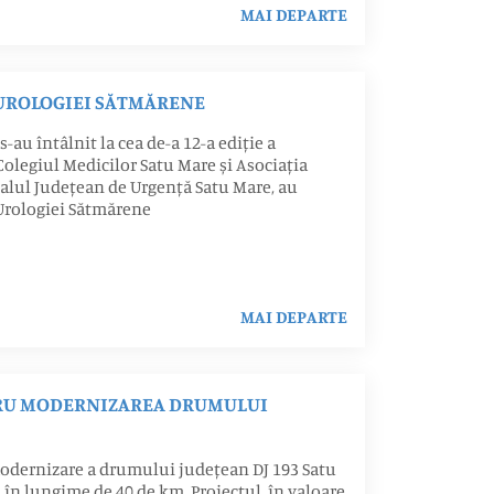
MAI DEPARTE
 UROLOGIEI SĂTMĂRENE
-au întâlnit la cea de-a 12-a ediție a
olegiul Medicilor Satu Mare și Asociația
talul Județean de Urgență Satu Mare, au
 Urologiei Sătmărene
MAI DEPARTE
TRU MODERNIZAREA DRUMULUI
modernizare a drumului județean DJ 193 Satu
în lungime de 40 de km. Proiectul, în valoare