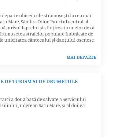
 departe obiceiurile strămoșești la cea mai
tu Mare, Sâmbra Oilor. Punctul central al
 măsurișul laptelui și sfințirea turmelor de oi.
e frumusețea straielor populare îmbrăcate de
de unicitatea cântecului și danțului oșenesc.
MAI DEPARTE
 DE TURISM ȘI DE DRUMEȚIILE
tarci a doua bază de salvare a Serviciului
iliului Județean Satu Mare, și al doilea