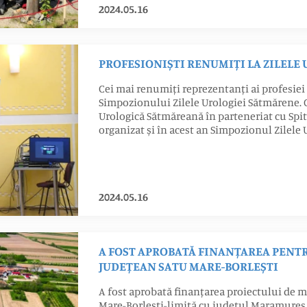
2024.05.16
PROFESIONIȘTI RENUMIȚI LA ZILELE
Cei mai renumiți reprezentanți ai profesiei s
Simpozionului Zilele Urologiei Sătmărene. C
Urologică Sătmăreană în parteneriat cu Spi
organizat și în acest an Simpozionul Zilele
2024.05.16
A FOST APROBATĂ FINANȚAREA PEN
JUDEȚEAN SATU MARE-BORLEȘTI
A fost aprobată finanțarea proiectului de 
Mare-Borlești-limită cu județul Maramureș, 