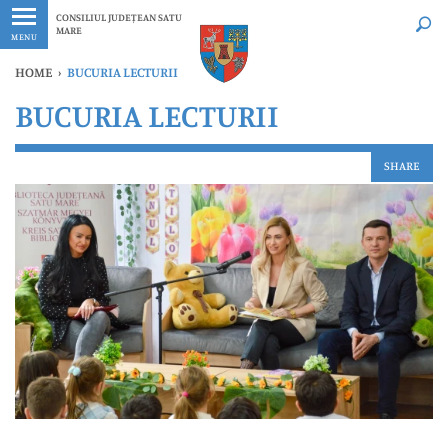
Ultimele
Oricând
CONSILIUL JUDEȚEAN SATU
MARE
MENU
HOME
›
BUCURIA LECTURII
BUCURIA LECTURII
SHARE