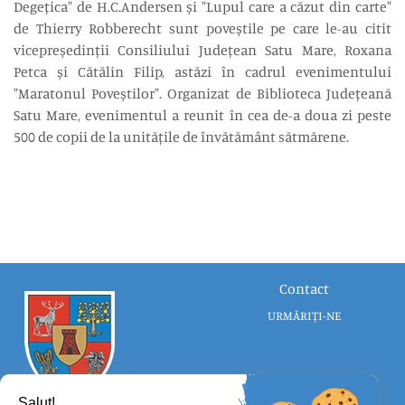
Degețica″ de H.C.Andersen și ″Lupul care a căzut din carte″
de Thierry Robberecht sunt poveștile pe care le-au citit
vicepreședinții Consiliului Județean Satu Mare, Roxana
Petca și Cătălin Filip, astăzi în cadrul evenimentului
″Maratonul Poveștilor″. Organizat de Biblioteca Județeană
Satu Mare, evenimentul a reunit în cea de-a doua zi peste
500 de copii de la unitățile de învătământ sătmărene.
Contact
URMĂRIȚI-NE
Salut!