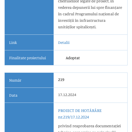
cheltuielilor legate de proiect, în
vederea depunerii lui spre finanțare
în cadrul Programului național de
investiții în infrastructura
unităților spitalicești.
Link
Detalii
Finalitate proiectului
Adoptat
219
Număr
17.12.2024
Data
PROIECT DE HOTĂRÂRE
nr.219/17.12.2024
privind reaprobarea documentației