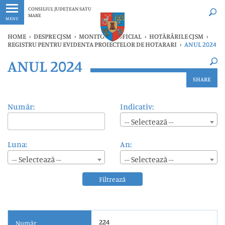
Ultimele
Oricând
CONSILIUL JUDEȚEAN SATU
MARE
MENU
HOME
›
DESPRE CJSM
›
MONITORUL OFICIAL
›
HOTĂRÂRILE CJSM
›
REGISTRU PENTRU EVIDENTA PROIECTELOR DE HOTARARI
›
ANUL 2024
×
ANUL 2024
Ultimele
Oricând
SHARE
Număr:
Indicativ:
-- Selectează --
Luna:
An:
-- Selectează --
-- Selectează --
Filtrează
224
Număr