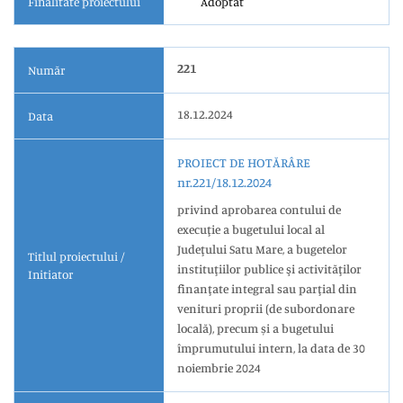
Finalitate proiectului
Adoptat
221
Număr
18.12.2024
Data
PROIECT DE HOTĂRÂRE
nr.221/18.12.2024
privind aprobarea contului de
execuţie a bugetului local al
Judeţului Satu Mare, a bugetelor
Titlul proiectului /
instituţiilor publice şi activităţilor
Initiator
finanţate integral sau parţial din
venituri proprii (de subordonare
locală), precum și a bugetului
împrumutului intern, la data de 30
noiembrie 2024