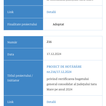
Link
Detalii
Finalitate proiectului
Adoptat
216
Număr
17.12.2024
Data
PROIECT DE HOTĂRÂRE
nr.216/17.12.2024
Titlul proiectului /
privind rectificarea bugetului
Initiator
general consolidat al Judeţului Satu
Mare pe anul 2024
Link
Detalii