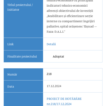
tehnico-economice cu principalii
Titlul proiectului /
indicatori tehnico-economici
Initiator
aferenți obiectivului de investiții
,,Reabilitare și eficientizare secție
interne cu compartiment îngrijiri
paliative, spital orășenesc Tășnad –
Faza: D.A.L.I.”
Link
Detalii
Finalitate proiectului
Adoptat
218
Număr
17.12.2024
Data
PROIECT DE HOTĂRÂRE
nr.218/17.12.2024