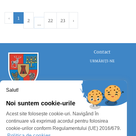
‹
1
2
22
23
›
Contact
URMĂRIȚI-NE
Salut!
Noi suntem cookie-urile
CONSILIUL JUDEȚEAN SATU MARE
Acest site folosește cookie-uri. Navigând în
PROTECȚIA DATELOR PERSONALE
continuare vă exprimați acordul pentru folosirea
cookie-urilor conform Regulamentului (UE) 2016/679.
MASS-MEDIA
Politica de cookies