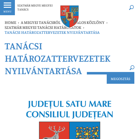
Legfrissebb
Bármikor
SZATMÁR MEGYE MEGYEI
TANÁCS
MENU
HOME
›
A MEGYEI TANÁCSRÓL
›
HIVATALOS KÖZLÖNY
›
SZATMÁR MEGYEI TANÁCSI HATÁROZATOK
›
TANÁCSI HATÁROZATTERVEZETEK NYILVÁNTARTÁSA
×
TANÁCSI
Legfrissebb
Bármikor
HATÁROZATTERVEZETEK
NYILVÁNTARTÁSA
MEGOSZTÁS