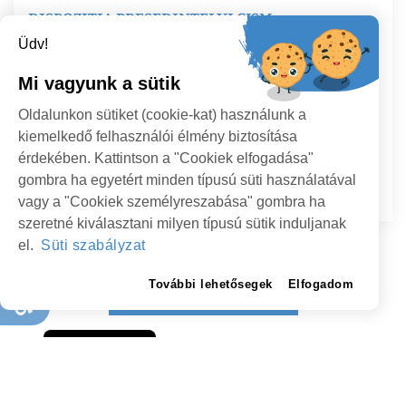
DISPOZIȚIA PREȘEDINTELUI CJSM
NR.190/24.08.2023
Üdv!
privind numirea unei comisii comune de lucru pentru
Mi vagyunk a sütik
inventarierea bunurilor și stabilirea contribuției
părților la realizarea acestora în cadrul asocierii dintre
Oldalunkon sütiket (cookie-kat) használunk a
Județul Satu Mare și Orașul Negrești Oaș pentru
kiemelkedő felhasználói élmény biztosítása
implementarea proiectului „Dezvoltarea zonei
érdekében. Kattintson a "Cookiek elfogadása"
turistice Luna Șes”,Negrești Oaș, județul Satu Mare
gombra ha egyetért minden típusú süti használatával
2023.08.24
TOVÁBB
vagy a "Cookiek személyreszabása" gombra ha
szeretné kiválasztani milyen típusú sütik induljanak
el.
Süti szabályzat
További lehetősegek
Elfogadom
TOVÁBBI HÍREK
Süti szabályzat