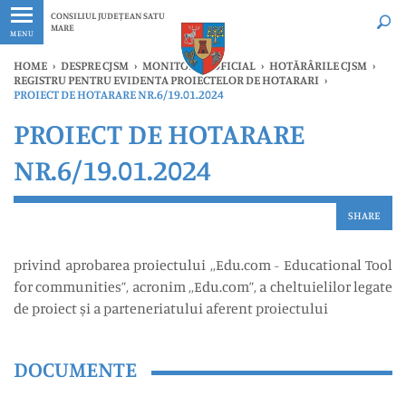
Ultimele
Oricând
CONSILIUL JUDEȚEAN SATU
MARE
MENU
HOME
›
DESPRE CJSM
›
MONITORUL OFICIAL
›
HOTĂRÂRILE CJSM
›
REGISTRU PENTRU EVIDENTA PROIECTELOR DE HOTARARI
›
PROIECT DE HOTARARE NR.6/19.01.2024
PROIECT DE HOTARARE
NR.6/19.01.2024
SHARE
privind aprobarea proiectului ,,Edu.com - Educational Tool
for communities”, acronim ,,Edu.com”, a cheltuielilor legate
de proiect și a parteneriatului aferent proiectului
DOCUMENTE