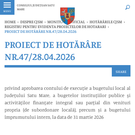
Ultimele
Oricând
CONSILIUL JUDEȚEAN SATU
MARE
MENU
HOME
›
DESPRE CJSM
›
MONITORUL OFICIAL
›
HOTĂRÂRILE CJSM
›
REGISTRU PENTRU EVIDENTA PROIECTELOR DE HOTARARI
›
PROIECT DE HOTĂRÂRE NR.47/28.04.2026
PROIECT DE HOTĂRÂRE
NR.47/28.04.2026
SHARE
privind aprobarea contului de execuţie a bugetului local al
Judeţului Satu Mare, a bugetelor instituţiilor publice şi
activităţilor finanţate integral sau parţial din venituri
propria (de subordonare locală), precum și a bugetului
împrumutului intern, la data de 31 martie 2026