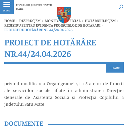
Ultimele
Oricând
CONSILIUL JUDEȚEAN SATU
MARE
MENU
HOME
›
DESPRE CJSM
›
MONITORUL OFICIAL
›
HOTĂRÂRILE CJSM
›
REGISTRU PENTRU EVIDENTA PROIECTELOR DE HOTARARI
›
PROIECT DE HOTĂRÂRE NR.44/24.04.2026
PROIECT DE HOTĂRÂRE
NR.44/24.04.2026
SHARE
privind modificarea Organigramei și a Statelor de funcții
ale serviciilor sociale aflate în administrarea Direcției
Generale de Asistență Socială și Protecția Copilului a
județului Satu Mare
DOCUMENTE