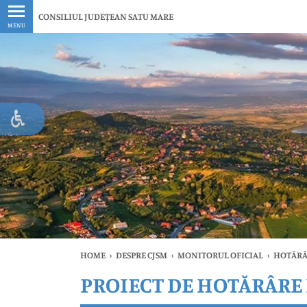
Ultimele
CONSILIUL JUDEȚEAN SATU MARE
MENU
HOME
›
DESPRE CJSM
›
MONITORUL OFICIAL
›
HOTĂRÂ
PROIECT DE HOTĂRÂRE N