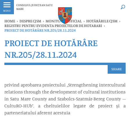
Ultimele
Oricând
CONSILIUL JUDEȚEAN SATU
MARE
MENU
HOME
›
DESPRE CJSM
›
MONITORUL OFICIAL
›
HOTĂRÂRILE CJSM
›
REGISTRU PENTRU EVIDENTA PROIECTELOR DE HOTARARI
›
PROIECT DE HOTĂRÂRE NR.205/28.11.2024
PROIECT DE HOTĂRÂRE
NR.205/28.11.2024
SHARE
privind aprobarea proiectului „Strengthening intercultural
relations through the development of cultural institutions
in Satu Mare County and Szabolcs-Szatmár-Bereg County –
CultuRO-HUb”, a cheltuielilor legate de proiect şi a
parteneriatului aferent acestuia