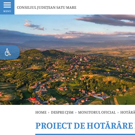
Ultimele
CONSILIUL JUDEȚEAN SATU MARE
MENU
HOME
›
DESPRE CJSM
›
MONITORUL OFICIAL
›
HOTĂRÂ
PROIECT DE HOTĂRÂRE N