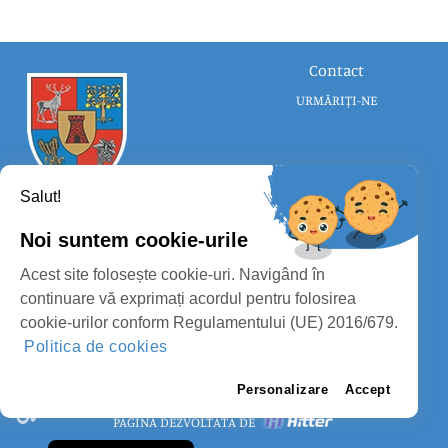
Contact
URMĂRIȚI-NE
Salut!
Noi suntem cookie-urile
CONSILIUL JUDEȚEAN SATU MARE
Acest site folosește cookie-uri. Navigând în
PROTECȚIA DATELOR PERSONALE
continuare vă exprimați acordul pentru folosirea
cookie-urilor conform Regulamentului (UE) 2016/679.
MASS-MEDIA
Politica de cookies
FII PREGĂTIT
PAGINA VECHE
Personalizare
Accept
PAGINĂ DEZVOLTATĂ DE