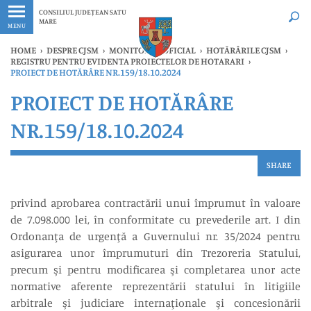
Ultimele
Oricând
CONSILIUL JUDEȚEAN SATU
MARE
MENU
HOME
›
DESPRE CJSM
›
MONITORUL OFICIAL
›
HOTĂRÂRILE CJSM
›
REGISTRU PENTRU EVIDENTA PROIECTELOR DE HOTARARI
›
PROIECT DE HOTĂRÂRE NR.159/18.10.2024
PROIECT DE HOTĂRÂRE
NR.159/18.10.2024
SHARE
privind aprobarea contractării unui împrumut în valoare
de 7.098.000 lei, în conformitate cu prevederile art. I din
Ordonanţa de urgenţă a Guvernului nr. 35/2024 pentru
asigurarea unor împrumuturi din Trezoreria Statului,
precum şi pentru modificarea şi completarea unor acte
normative aferente reprezentării statului în litigiile
arbitrale şi judiciare internaţionale şi concesionării