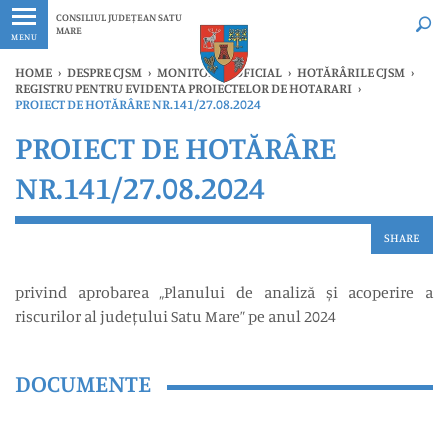
Ultimele
Oricând
CONSILIUL JUDEȚEAN SATU
MARE
MENU
HOME
›
DESPRE CJSM
›
MONITORUL OFICIAL
›
HOTĂRÂRILE CJSM
›
REGISTRU PENTRU EVIDENTA PROIECTELOR DE HOTARARI
›
PROIECT DE HOTĂRÂRE NR.141/27.08.2024
PROIECT DE HOTĂRÂRE
NR.141/27.08.2024
SHARE
privind aprobarea „Planului de analiză și acoperire a
riscurilor al județului Satu Mare” pe anul 2024
DOCUMENTE