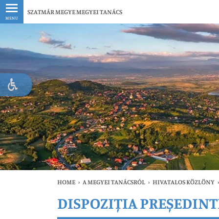
Legfrissebb
SZATMÁR MEGYE MEGYEI TANÁCS
MENU
HOME
›
A MEGYEI TANÁCSRÓL
›
HIVATALOS KÖZLÖNY
›
DISPOZIȚIA PREȘEDINTE