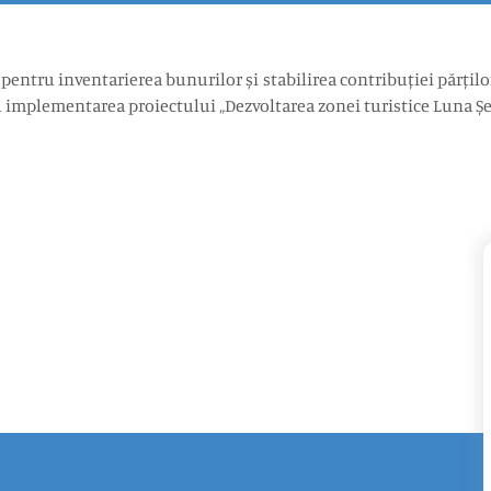
tru inventarierea bunurilor și stabilirea contribuției părților 
 implementarea proiectului „Dezvoltarea zonei turistice Luna Șe