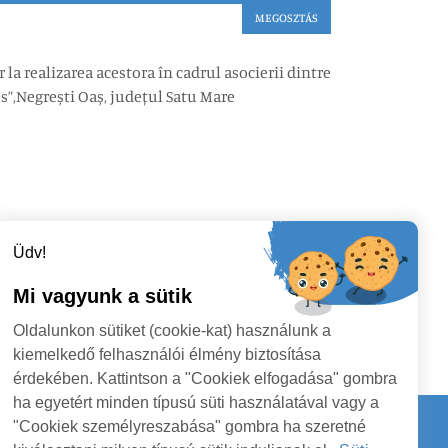
MEGOSZTÁS
la realizarea acestora în cadrul asocierii dintre
s”,Negrești Oaș, județul Satu Mare
Üdv!
Mi vagyunk a sütik
Oldalunkon sütiket (cookie-kat) használunk a
kiemelkedő felhasználói élmény biztosítása
érdekében. Kattintson a "Cookiek elfogadása" gombra
ha egyetért minden típusú süti használatával vagy a
"Cookiek személyreszabása" gombra ha szeretné