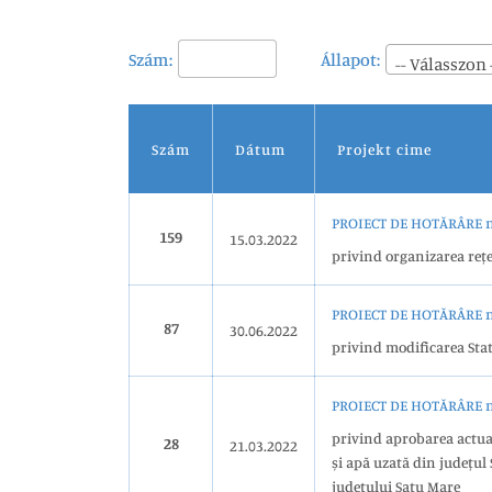
Szám:
Állapot:
-- Válasszon 
Szám
Dátum
Projekt cime
PROIECT DE HOTĂRÂRE nr
159
15.03.2022
privind organizarea rețe
PROIECT DE HOTĂRÂRE nr
87
30.06.2022
privind modificarea Statu
PROIECT DE HOTĂRÂRE nr
privind aprobarea actuali
28
21.03.2022
și apă uzată din județul
județului Satu Mare