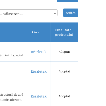
Szűrés
-- Válasszon --
Finalitate
Link
proiectului
Részletek
Adoptat
țământul special
Részletek
Adoptat
astructurii de apă
Részletek
Adoptat
onomici aferenți