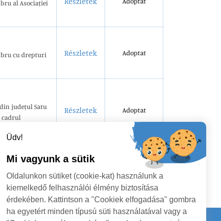
Részletek
Adoptat
bru al Asociației
Részletek
Adoptat
mbru cu drepturi
 din județul Satu
Részletek
Adoptat
n cadrul
VER
Üdv!
Mi vagyunk a sütik
Oldalunkon sütiket (cookie-kat) használunk a
kiemelkedő felhasználói élmény biztosítása
érdekében. Kattintson a "Cookiek elfogadása" gombra
ha egyetért minden típusú süti használatával vagy a