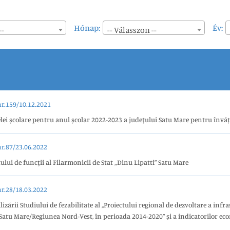
Hónap:
Év:
--
-- Válasszon --
.159/10.12.2021
lei școlare pentru anul școlar 2022-2023 a județului Satu Mare pentru învă
.87/23.06.2022
lui de funcţii al Filarmonicii de Stat „Dinu Lipatti” Satu Mare
.28/18.03.2022
zării Studiului de fezabilitate al ,,Proiectului regional de dezvoltare a infr
 Satu Mare/Regiunea Nord-Vest, în perioada 2014-2020” și a indicatorilor ec