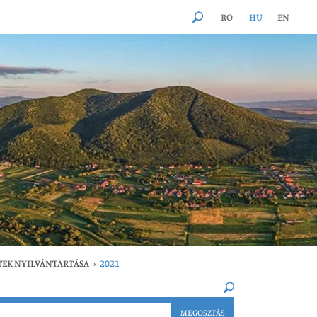
RO
HU
EN
TEK NYILVÁNTARTÁSA
›
2021
×
MEGOSZTÁS