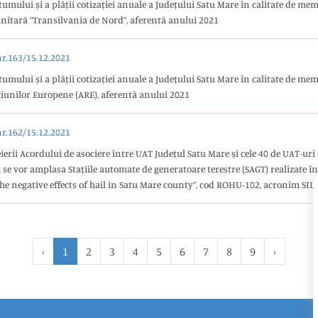
mului și a plății cotizației anuale a Județului Satu Mare în calitate de mem
nitară ”Transilvania de Nord”, aferentă anului 2021
.163/15.12.2021
mului și a plății cotizației anuale a Județului Satu Mare în calitate de me
iunilor Europene (ARE), aferentă anului 2021
.162/15.12.2021
erii Acordului de asociere între UAT Județul Satu Mare și cele 40 de UAT-uri
 se vor amplasa Stațiile automate de generatoare terestre (SAGT) realizate î
the negative effects of hail in Satu Mare county”, cod ROHU-102, acronim SIL
‹
1
2
3
4
5
6
7
8
9
›