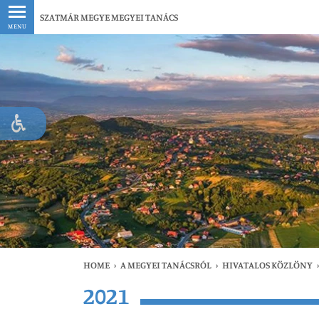
Legfrissebb
SZATMÁR MEGYE MEGYEI TANÁCS
MENU
HOME
›
A MEGYEI TANÁCSRÓL
›
HIVATALOS KÖZLÖNY
›
2021
Le