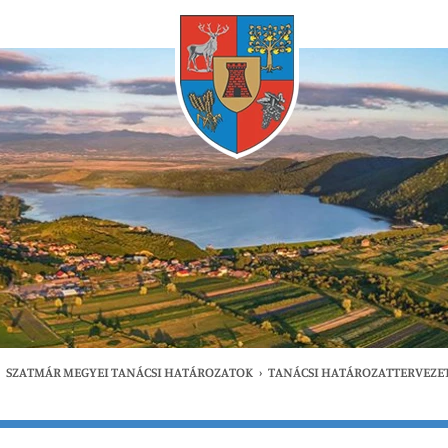
Bármikor
SZATMÁR MEGYEI TANÁCSI HATÁROZATOK
›
TANÁCSI HATÁROZATTERVEZE
gfrissebb
Bármikor