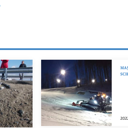
MAŞ
SCH
202