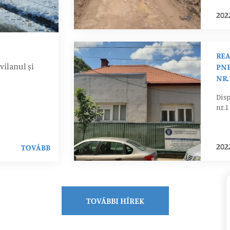
202
REA
vilanul și
PNE
NR.
Disp
nr.1
202
TOVÁBB
TOVÁBBI HÍREK