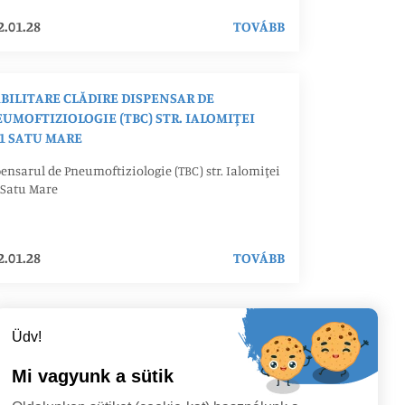
2.01.28
TOVÁBB
BILITARE CLĂDIRE DISPENSAR DE
UMOFTIZIOLOGIE (TBC) STR. IALOMIŢEI
1 SATU MARE
ensarul de Pneumoftiziologie (TBC) str. Ialomiţei
 Satu Mare
2.01.28
TOVÁBB
Üdv!
Mi vagyunk a sütik