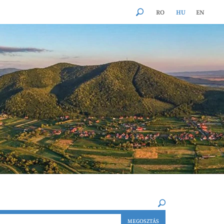
RO
HU
EN
×
MEGOSZTÁS