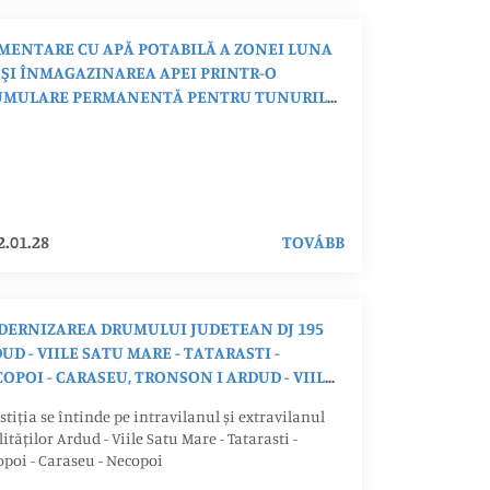
MENTARE CU APĂ POTABILĂ A ZONEI LUNA
 ŞI ÎNMAGAZINAREA APEI PRINTR-O
UMULARE PERMANENTĂ PENTRU TUNURILE
ZĂPADĂ
2.01.28
TOVÁBB
ERNIZAREA DRUMULUI JUDETEAN DJ 195
UD - VIILE SATU MARE - TATARASTI -
OPOI - CARASEU, TRONSON I ARDUD - VIILE
U MARE KM 0+000 - 7+645 SI TRONSON III
stiția se întinde pe intravilanul și extravilanul
OPOI - CARASEU KM 17+460 - 23+810,
lităților Ardud - Viile Satu Mare - Tatarasti -
ETUL SATU MARE
poi - Caraseu - Necopoi