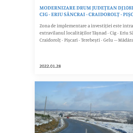
MODERNIZARE DRUM JUDEȚEAN DJ108L
CIG - ERIU SÂNCRAI - CRAIDOROLȚ - PIȘC
TEREBEȘTI - GELU – MĂDĂRAS, KM 0+000 
Zona de implementare a investiției este intra
KM 36+987 (36+609), JUDEȚUL SATU MA
extravilanul localităților Tășnad - Cig - Eriu S
Craidorolț - Pișcari - Terebești - Gelu – Mădăr
2022.01.28