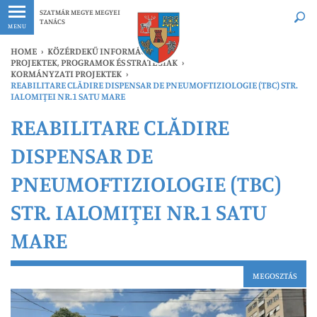
Legfrissebb
Bármikor
SZATMÁR MEGYE MEGYEI
TANÁCS
MENU
HOME
›
KÖZÉRDEKŰ INFORMÁCIÓK
›
PROJEKTEK, PROGRAMOK ÉS STRATÉGIÁK
›
KORMÁNYZATI PROJEKTEK
›
REABILITARE CLĂDIRE DISPENSAR DE PNEUMOFTIZIOLOGIE (TBC) STR.
IALOMIŢEI NR.1 SATU MARE
REABILITARE CLĂDIRE
DISPENSAR DE
PNEUMOFTIZIOLOGIE (TBC)
STR. IALOMIŢEI NR.1 SATU
MARE
MEGOSZTÁS