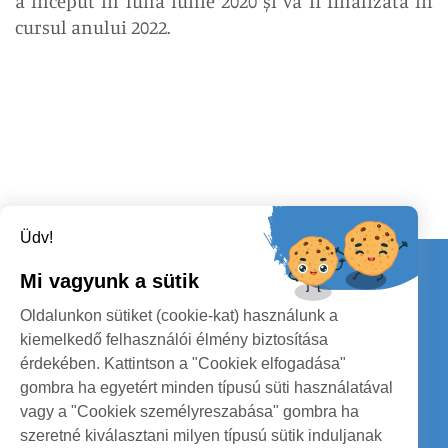
a început în luna iunie 2020 și va fi finalizată în
cursul anului 2022.
Üdv!
Kapcsolat
Mi vagyunk a sütik
KÖVESSENEK
Oldalunkon sütiket (cookie-kat) használunk a
kiemelkedő felhasználói élmény biztosítása
érdekében. Kattintson a "Cookiek elfogadása"
gombra ha egyetért minden típusú süti használatával
vagy a "Cookiek személyreszabása" gombra ha
szeretné kiválasztani milyen típusú sütik induljanak
SZATMÁR MEGYE MEGYEI TANÁCS