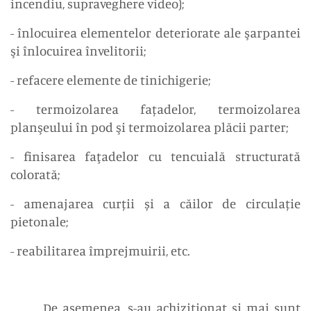
incendiu, supraveghere video);
- înlocuirea elementelor deteriorate ale şarpantei
şi înlocuirea învelitorii;
- refacere elemente de tinichigerie;
- termoizolarea fațadelor, termoizolarea
planşeului în pod şi termoizolarea plăcii parter;
- finisarea faţadelor cu tencuială structurată
colorată;
- amenajarea curții și a căilor de circulație
pietonale;
- reabilitarea împrejmuirii, etc.
De asemenea, s-au achiziționat și mai sunt