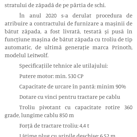
stratului de zăpadă de pe pârtia de schi.
În anul 2020 s-a derulat procedura de
atribuire a contractului de furnizare a mașinii de
bătut zăpada, a fost livrată, testată și pusă în
funcțiune
mașina de bătut zăpada cu troliu de tip
automatic, de ultimă generație marca Prinoth,
modelul Leitwolf.
Specificațiile tehnice ale utilajului:
Putere motor: min. 530 CP
Capacitate de urcare în pantă: minim 90%
Dotare cu vinci pentru tractare pe cablu
Troliu pivotant cu capacitate rotire 360
grade, lungime cablu 850 m
Forță de tractare troliu: 4,4 t
Lățime plug cu aripile deschise: 6,52 m