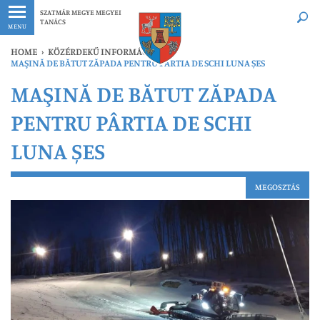
Legfrissebb
Bármikor
SZATMÁR MEGYE MEGYEI
TANÁCS
MENU
HOME
›
KÖZÉRDEKŰ INFORMÁCIÓK
›
MAŞINĂ DE BĂTUT ZĂPADA PENTRU PÂRTIA DE SCHI LUNA ȘES
MAŞINĂ DE BĂTUT ZĂPADA
PENTRU PÂRTIA DE SCHI
LUNA ȘES
MEGOSZTÁS