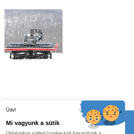
Üdv!
Kapcsolat
Mi vagyunk a sütik
KÖVESSENEK
Oldalunkon sütiket (cookie-kat) használunk a