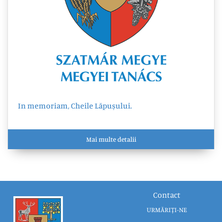
In memoriam, Cheile Lăpușului.
Mai multe detalii
Contact
URMĂRIȚI-NE