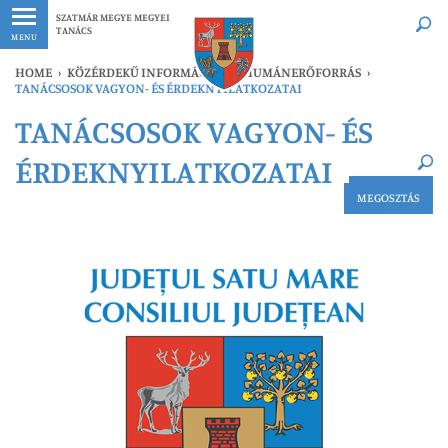
Legfrissebb
Bármikor
SZATMÁR MEGYE MEGYEI
TANÁCS
MENU
HOME
›
KÖZÉRDEKŰ INFORMÁCIÓK
›
HUMÁNERŐFORRÁS
›
TANÁCSOSOK VAGYON- ÉS ÉRDEKNYILATKOZATAI
×
TANÁCSOSOK VAGYON- ÉS
Legfrissebb
Bármikor
ÉRDEKNYILATKOZATAI
MEGOSZTÁS