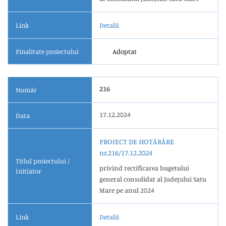
Link
Detalii
Finalitate proiectului
Adoptat
216
Număr
17.12.2024
Data
PROIECT DE HOTĂRÂRE
nr.216/17.12.2024
Titlul proiectului /
privind rectificarea bugetului
Initiator
general consolidat al Judeţului Satu
Mare pe anul 2024
Link
Detalii