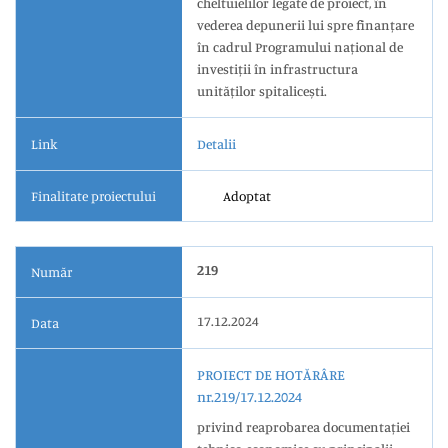
cheltuielilor legate de proiect, în
vederea depunerii lui spre finanțare
în cadrul Programului național de
investiții în infrastructura
unităților spitalicești.
Link
Detalii
Finalitate proiectului
Adoptat
219
Număr
17.12.2024
Data
PROIECT DE HOTĂRÂRE
nr.219/17.12.2024
privind reaprobarea documentației