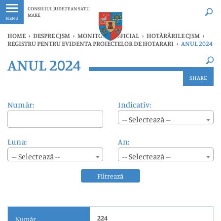
Ultimele
Oricând
CONSILIUL JUDEȚEAN SATU
MARE
MENU
HOME
›
DESPRE CJSM
›
MONITORUL OFICIAL
›
HOTĂRÂRILE CJSM
›
REGISTRU PENTRU EVIDENTA PROIECTELOR DE HOTARARI
›
ANUL 2024
×
ANUL 2024
Ultimele
Oricând
SHARE
Număr:
Indicativ:
-- Selectează --
Luna:
An:
-- Selectează --
-- Selectează --
Filtrează
224
Număr