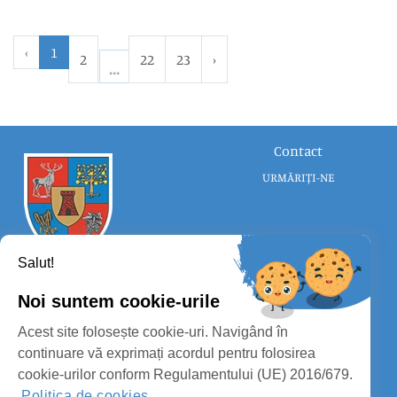
‹
1
2
22
23
›
Contact
URMĂRIȚI-NE
Salut!
Noi suntem cookie-urile
CONSILIUL JUDEȚEAN SATU MARE
Acest site folosește cookie-uri. Navigând în
PROTECȚIA DATELOR PERSONALE
continuare vă exprimați acordul pentru folosirea
cookie-urilor conform Regulamentului (UE) 2016/679.
MASS-MEDIA
Politica de cookies