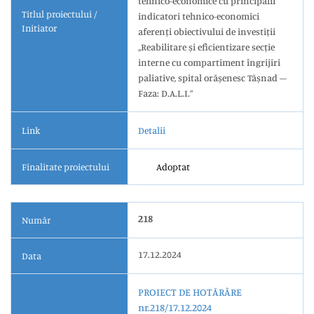
tehnico-economice cu principalii
Titlul proiectului /
indicatori tehnico-economici
Initiator
aferenți obiectivului de investiții
,,Reabilitare și eficientizare secție
interne cu compartiment îngrijiri
paliative, spital orășenesc Tășnad –
Faza: D.A.L.I.”
Link
Detalii
Finalitate proiectului
Adoptat
218
Număr
17.12.2024
Data
PROIECT DE HOTĂRÂRE
nr.218/17.12.2024