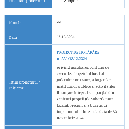
Finalitate proiectului
Adoptat
221
Număr
18.12.2024
Data
PROIECT DE HOTĂRÂRE
nr.221/18.12.2024
privind aprobarea contului de
execuţie a bugetului local al
Judeţului Satu Mare, a bugetelor
Titlul proiectului /
instituţiilor publice şi activităţilor
Initiator
finanţate integral sau parţial din
venituri proprii (de subordonare
locală), precum și a bugetului
împrumutului intern, la data de 30
noiembrie 2024