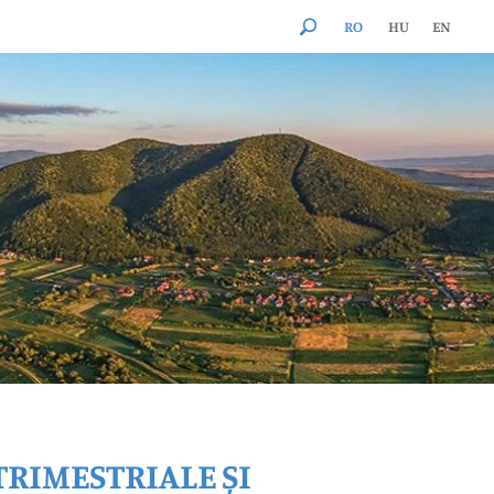
RO
HU
EN
×
TRIMESTRIALE ȘI