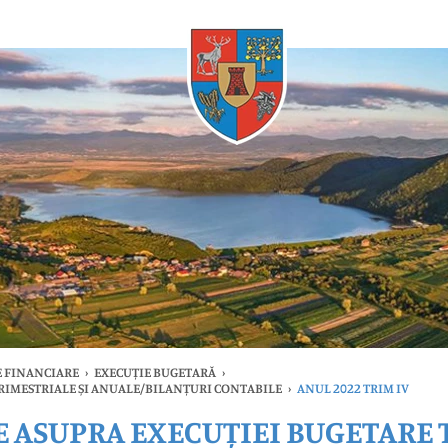
Oricând
 FINANCIARE
›
EXECUȚIE BUGETARĂ
›
TRIMESTRIALE ȘI ANUALE/BILANȚURI CONTABILE
›
ANUL 2022 TRIM IV
E ASUPRA EXECUȚIEI BUGETARE 
timele
Oricând