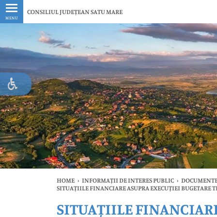
Ultimele
CONSILIUL JUDEȚEAN SATU MARE
MENU
HOME
›
INFORMAȚII DE INTERES PUBLIC
›
DOCUMENTE
SITUAȚIILE FINANCIARE ASUPRA EXECUȚIEI BUGETARE 
SITUAȚIILE FINANCIAR
Ul