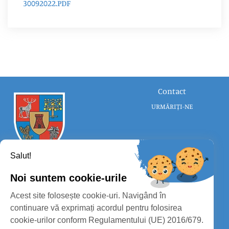
30092022.PDF
Contact
URMĂRIȚI-NE
Salut!
Noi suntem cookie-urile
CONSILIUL JUDEȚEAN SATU MARE
Acest site folosește cookie-uri. Navigând în
PROTECȚIA DATELOR PERSONALE
continuare vă exprimați acordul pentru folosirea
cookie-urilor conform Regulamentului (UE) 2016/679.
MASS-MEDIA