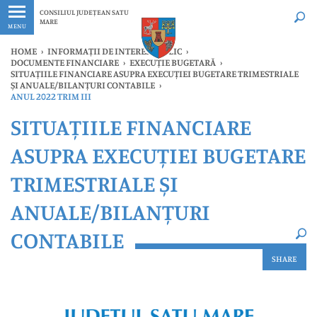
Ultimele
Oricând
CONSILIUL JUDEȚEAN SATU
MARE
MENU
HOME
›
INFORMAȚII DE INTERES PUBLIC
›
DOCUMENTE FINANCIARE
›
EXECUȚIE BUGETARĂ
›
SITUAȚIILE FINANCIARE ASUPRA EXECUȚIEI BUGETARE TRIMESTRIALE
ȘI ANUALE/BILANȚURI CONTABILE
›
ANUL 2022 TRIM III
×
SITUAȚIILE FINANCIARE
Ultimele
Oricând
ASUPRA EXECUȚIEI BUGETARE
TRIMESTRIALE ȘI
ANUALE/BILANȚURI
CONTABILE
SHARE