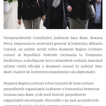
Vicepreședintele Consiliului Județean Satu Mare, Roxana
Petca, împreună cu secretarul general al județului, Mihaela
Crasnai, au primit astăzi vizita doamnei Regina Lochner,
consul al Republicii Federale Germania la Timișoara.
Întâlnirea s-a desfășurat într-o atmosferă cordială, marcând
ultima vizită oficială a doamnei consul în județul Satu
Mare, înainte de încheierea mandatului său diplomatic.
Doamna Regina Lochner a fost însoțită de Ioan Leitner,
președintele organizației județene a Forumului Democrat
German Satu Mare, și de Iosif Holczli, președintele
organizației municipale. Discuțiile s-au axat pe proiectele
comune derulate până în prezent, precum și pe