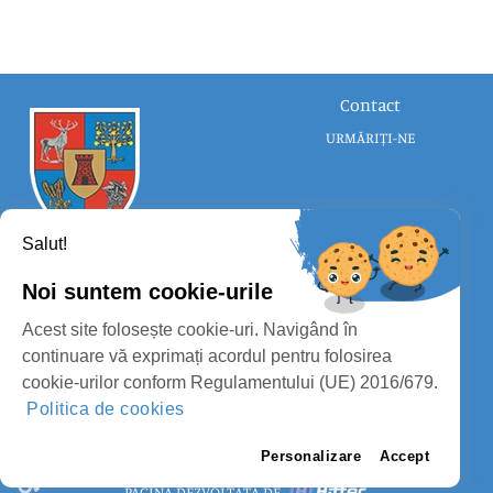
Contact
URMĂRIȚI-NE
Salut!
Noi suntem cookie-urile
CONSILIUL JUDEȚEAN SATU MARE
Acest site folosește cookie-uri. Navigând în
PROTECȚIA DATELOR PERSONALE
continuare vă exprimați acordul pentru folosirea
cookie-urilor conform Regulamentului (UE) 2016/679.
MASS-MEDIA
Politica de cookies
FII PREGĂTIT
PAGINA VECHE
Personalizare
Accept
PAGINĂ DEZVOLTATĂ DE