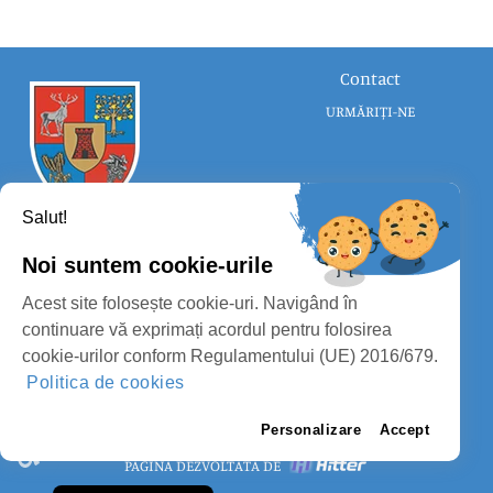
Contact
URMĂRIȚI-NE
Salut!
Noi suntem cookie-urile
CONSILIUL JUDEȚEAN SATU MARE
Acest site folosește cookie-uri. Navigând în
PROTECȚIA DATELOR PERSONALE
continuare vă exprimați acordul pentru folosirea
cookie-urilor conform Regulamentului (UE) 2016/679.
MASS-MEDIA
Politica de cookies
FII PREGĂTIT
PAGINA VECHE
Personalizare
Accept
PAGINĂ DEZVOLTATĂ DE