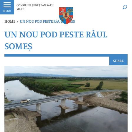
Ultimele
Oricând
CONSILIUL JUDEȚEAN SATU
MARE
MENU
HOME
›
UN NOU POD PESTE RÂUL SOMEȘ
UN NOU POD PESTE RÂUL
SOMEȘ
SHARE