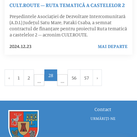
CULT.ROUTE – RUTA TEMATICĂ A CASTELELOR 2
Președintele Asociației de Dezvoltare Intercomunitară
(A.D.I.) Județul Satu Mare, Pataki Csaba, a semnat
contractul de finanțare pentru proiectul Ruta tematică
a castelelor 2 – acronim CULT.ROUTE.
2024.12.23
MAI DEPARTE
28
‹
1
2
56
57
›
Contact
URMĂRIȚI-NE