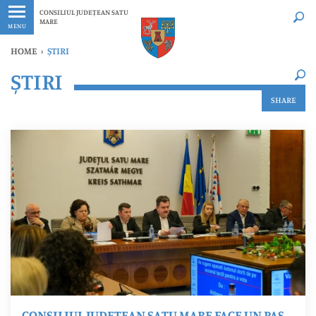
Ultimele
Oricând
CONSILIUL JUDEȚEAN SATU
MARE
MENU
HOME
›
ȘTIRI
×
ȘTIRI
Ultimele
Oricând
SHARE
CONSILIUL JUDEȚEAN SATU MARE FACE UN PAS