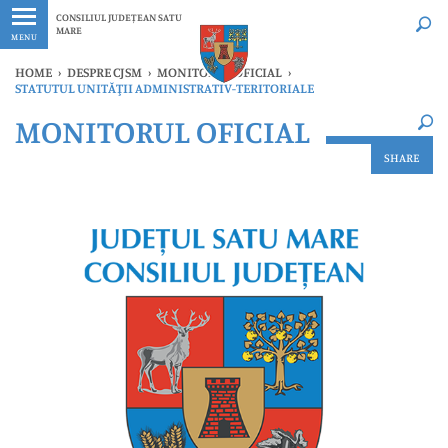
Ultimele
Oricând
CONSILIUL JUDEȚEAN SATU
MARE
MENU
HOME
›
DESPRE CJSM
›
MONITORUL OFICIAL
›
STATUTUL UNITĂŢII ADMINISTRATIV-TERITORIALE
×
MONITORUL OFICIAL
Ultimele
Oricând
SHARE