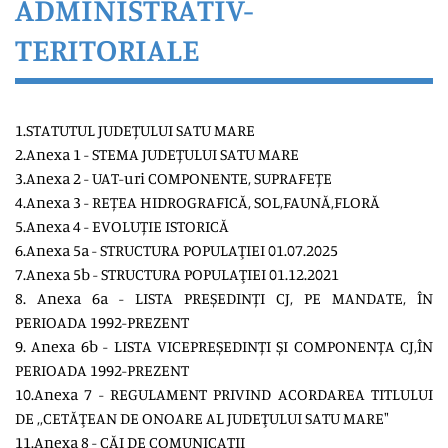
ADMINISTRATIV-
TERITORIALE
1.STATUTUL JUDEȚULUI SATU MARE
2.Anexa 1 -
STEMA JUDEȚULUI SATU MARE
3.Anexa 2 -
UAT-uri COMPONENTE,
SUPRAFEȚE
4.Anexa 3 -
REȚEA HIDROGRAFICĂ, SOL,FAUNĂ,FLORĂ
5.Anexa 4 -
EVOLUȚIE ISTORICĂ
6.Anexa 5a -
STRUCTURA POPULAŢIEI 01.07.2025
7.Anexa 5b -
STRUCTURA POPULAŢIEI 01.12.2021
8. Anexa 6a -
LISTA PREȘEDINȚI CJ, PE MANDATE, ÎN
PERIOADA 1992-PREZEN
T
9. Anexa 6b -
LISTA VICEPREȘEDINȚI ȘI COMPONENȚA CJ,ÎN
PERIOADA 1992-PREZENT
10.Anexa 7 -
REGULAMENT PRIVIND ACORDAREA TITLULUI
DE ,,CETĂŢEAN DE ONOARE AL JUDEŢULUI SATU MARE"
11.Anexa 8 -
CĂI DE COMUNICAȚII