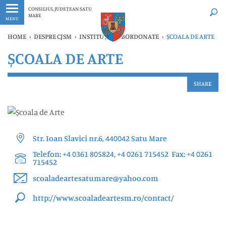
Ultimele
Oricând
CONSILIUL JUDEȚEAN SATU
MARE
MENU
HOME
›
DESPRE CJSM
›
INSTITUȚII SUBORDONATE
›
ȘCOALA DE ARTE
ȘCOALA DE ARTE
SHARE
Str. Ioan Slavici nr.6, 440042 Satu Mare
Telefon: +4 0361 805824, +4 0261 715452 Fax: +4 0261
715452
scoaladeartesatumare@yahoo.com
http://www.scoaladeartesm.ro/contact/