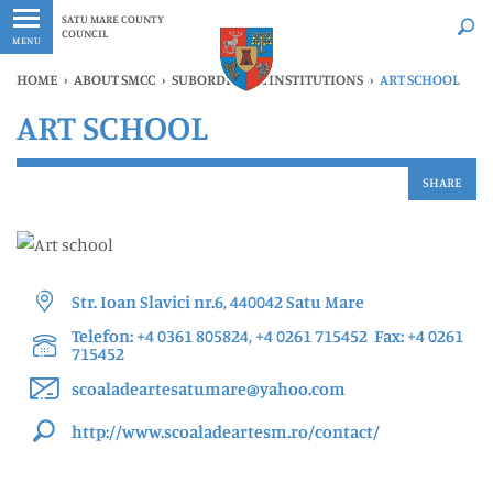
Latest
Whenever
SATU MARE COUNTY
COUNCIL
MENU
HOME
›
ABOUT SMCC
›
SUBORDINATE INSTITUTIONS
›
ART SCHOOL
ART SCHOOL
SHARE
Str. Ioan Slavici nr.6, 440042 Satu Mare
Telefon: +4 0361 805824, +4 0261 715452 Fax: +4 0261
715452
scoaladeartesatumare@yahoo.com
http://www.scoaladeartesm.ro/contact/