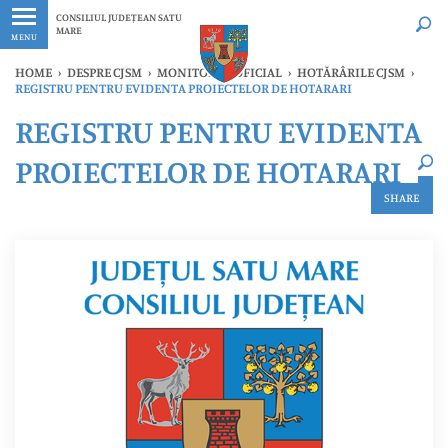
Ultimele
Oricând
CONSILIUL JUDEȚEAN SATU
MARE
MENU
HOME
›
DESPRE CJSM
›
MONITORUL OFICIAL
›
HOTĂRÂRILE CJSM
›
REGISTRU PENTRU EVIDENTA PROIECTELOR DE HOTARARI
×
REGISTRU PENTRU EVIDENTA
Ultimele
Oricând
PROIECTELOR DE HOTARARI
SHARE