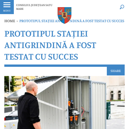
Ultimele
Oricând
CONSILIUL JUDEȚEAN SATU
MARE
MENU
HOME
›
PROTOTIPUL STAȚIEI ANTIGRINDINĂ A FOST TESTAT CU SUCCES
PROTOTIPUL STAȚIEI
ANTIGRINDINĂ A FOST
TESTAT CU SUCCES
SHARE