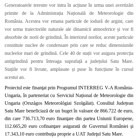
Generatoarele terestre vor intra în acțiune în urma unei avertizări
primite de la Administrația Națională de Meteorologie din
România. Acestea vor emana particule de iodură de argint, care
vor urma traiectoriile naturale ale dinamicii atmosferice și vor fi
absorbite de norii de grindină. În interiorul norilor, aceste particule
constituie nuclee de condensare prin care se reduc dimensiunile
nucleelor mari de grindină. Cele 40 de stații vor asigura protecția
antigrindină pentru întreaga suprafață a județului Satu Mare.
Stațiile vor fi livrate, amplasate și puse în funcțiune în cursul
acestui an.
Proiectul este finanţat prin Programul INTERREG V-A România-
Ungaria, în parteneriat cu Serviciul Național de Meteorologie din
Ungaria (Országos Meteorológiai Szolgálat). Consiliul Județean
Satu Mare beneficiază de un buget în valoare de 866.722 de euro,
din care 736.713,70 euro finanţare din partea Uniunii Europene,
112.665,20 euro cofinanţare asigurată de Guvernul României şi
17.343,10 euro contribuţia proprie a UAT Judeţul Satu Mare.