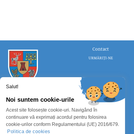
Contact
URMĂRIȚI-NE
Salut!
Noi suntem cookie-urile
CONSILIUL JUDEȚEAN SATU MARE
Acest site folosește cookie-uri. Navigând în
PROTECȚIA DATELOR PERSONALE
continuare vă exprimați acordul pentru folosirea
cookie-urilor conform Regulamentului (UE) 2016/679.
MASS-MEDIA
Politica de cookies
FII PREGĂTIT