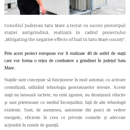
Consiliul Județean Satu Mare a testat cu succes prototipul
stației antigrindină, realizată în cadrul proiectului
„Mitigating the negative effects of hail in Satu Mare county“.
Prin acest proiect european vor fi realizate 40 de astfel de stații
care vor forma o rețea de combatere a grindinei în județul Satu
Mare.
Stațiile sunt concepute să funcţioneze în mod automat, cu activare
centralizată, utilizând tehnologia generatoarelor terestre. Aceste
staţii nu lansează rachete, nu emit zgomot, nu deranjează olfactiv
şi sunt prietenoase cu mediul înconjurător, față de alte tehnologii
existente.
Sunt, de asemenea, autonome din punct de vedere
energetic, eficiente în ceea ce privește costurile și adecvate
acționării în zonele de graniță.