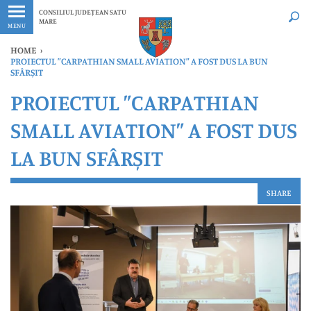
Ultimele
Oricând
CONSILIUL JUDEȚEAN SATU
MARE
MENU
HOME
›
PROIECTUL ”CARPATHIAN SMALL AVIATION” A FOST DUS LA BUN
SFÂRȘIT
PROIECTUL ”CARPATHIAN
SMALL AVIATION” A FOST DUS
LA BUN SFÂRȘIT
SHARE