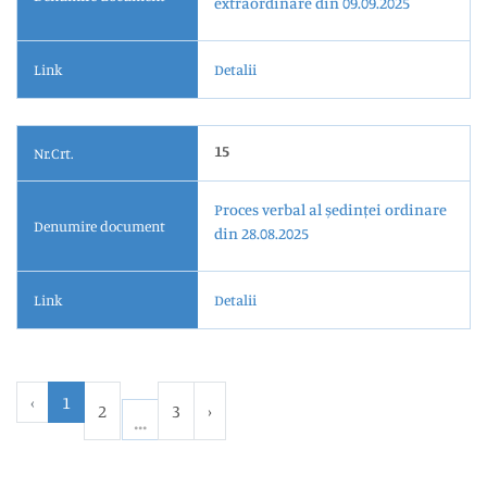
extraordinare din 09.09.2025
Link
Detalii
15
Nr.Crt.
Proces verbal al ședinței ordinare
Denumire document
din 28.08.2025
Link
Detalii
‹
1
2
3
›