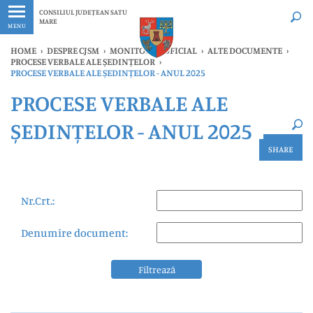
Ultimele
Oricând
CONSILIUL JUDEȚEAN SATU
MARE
MENU
HOME
›
DESPRE CJSM
›
MONITORUL OFICIAL
›
ALTE DOCUMENTE
›
PROCESE VERBALE ALE ȘEDINȚELOR
›
PROCESE VERBALE ALE ȘEDINȚELOR - ANUL 2025
×
PROCESE VERBALE ALE
Ultimele
Oricând
ȘEDINȚELOR - ANUL 2025
SHARE
Nr.Crt.:
Denumire document:
Filtrează