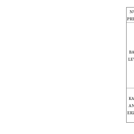
N
PR
B
LE
KA
A
ER