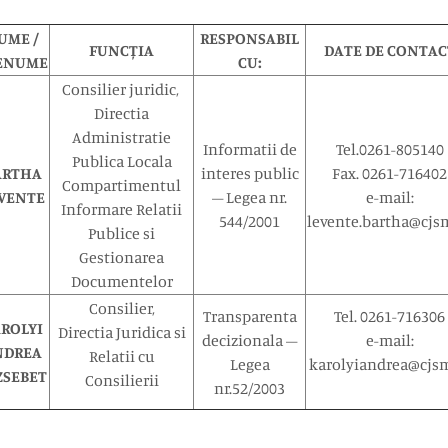
UME /
RESPONSABIL
FUNCȚIA
DATE DE CONTAC
ENUME
CU:
Consilier juridic,
Directia
Administratie
Informatii de
Tel.0261-805140
Publica Locala
ARTHA
interes public
Fax. 0261-716402
Compartimentul
VENTE
– Legea nr.
e-mail:
Informare Relatii
544/2001
levente.bartha@cjs
Publice si
Gestionarea
Documentelor
Consilier,
Transparenta
Tel. 0261-716306
ROLYI
Directia Juridica si
decizionala –
e-mail:
NDREA
Relatii cu
Legea
karolyiandrea@cjsm
ZSEBET
Consilierii
nr.52/2003