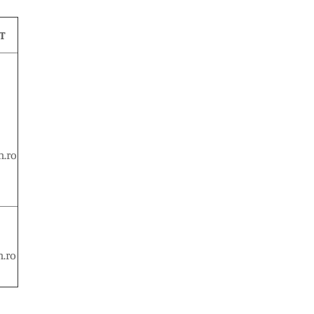
T
m.ro
.ro