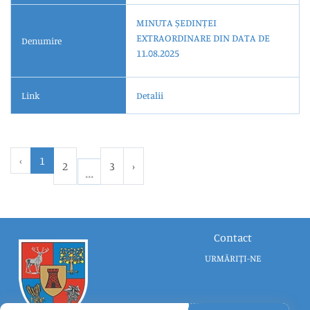
MINUTA ȘEDINȚEI
EXTRAORDINARE DIN DATA DE
Denumire
11.08.2025
Link
Detalii
‹
1
2
3
›
Contact
URMĂRIȚI-NE