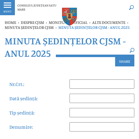
Ultimele
Oricând
CONSILIUL JUDEȚEAN SATU
MARE
MENU
HOME
›
DESPRE CJSM
›
MONITORUL OFICIAL
›
ALTE DOCUMENTE
›
MINUTA ȘEDINȚELOR CJSM
›
MINUTA ȘEDINȚELOR CJSM - ANUL 2025
×
MINUTA ȘEDINȚELOR CJSM -
Ultimele
Oricând
ANUL 2025
SHARE
Nr.Crt.:
Dată ședință:
Tip ședință:
Denumire: