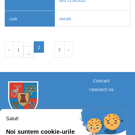
din 11.04.2022
Link
Detalii
2
‹
1
3
›
Contact
URMĂRIȚI-NE
Salut!
Noi suntem cookie-urile
CONSILIUL JUDEȚEAN SATU MARE