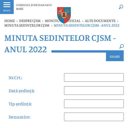
Ultimele
Oricând
CONSILIUL JUDEȚEAN SATU
MARE
MENU
HOME
›
DESPRE CJSM
›
MONITORUL OFICIAL
›
ALTE DOCUMENTE
›
MINUTA ȘEDINȚELOR CJSM
›
MINUTA SEDINTELOR CJSM - ANUL 2022
×
MINUTA SEDINTELOR CJSM -
Ultimele
Oricând
ANUL 2022
SHARE
Nr.Crt.:
Dată ședință:
Tip ședință:
Denumire: