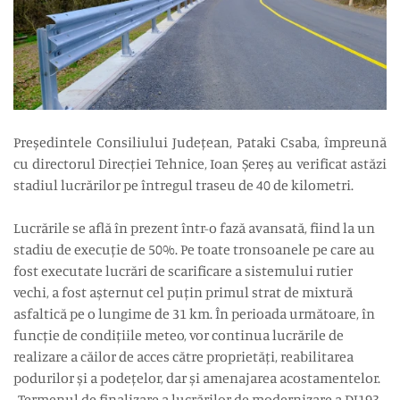
Președintele Consiliului Județean, Pataki Csaba, împreună
cu directorul Direcției Tehnice, Ioan Șereș au verificat astăzi
stadiul lucrărilor pe întregul traseu de 40 de kilometri.
Lucrările se află în prezent într-o fază avansată, fiind la un
stadiu de execuție de 50%. Pe toate tronsoanele pe care au
fost executate lucrări de scarificare a sistemului rutier
vechi, a fost așternut cel puțin primul strat de mixtură
asfaltică pe o lungime de 31 km. În perioada următoare, în
funcție de condițiile meteo, vor continua lucrările de
realizare a căilor de acces către proprietăți, reabilitarea
podurilor și a podețelor, dar și amenajarea acostamentelor.
„Termenul de finalizare a lucrărilor de modernizare a DJ193