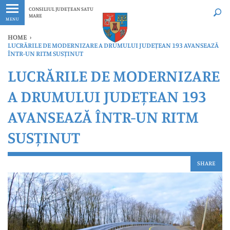
Ultimele
Oricând
CONSILIUL JUDEȚEAN SATU
MARE
MENU
HOME
›
LUCRĂRILE DE MODERNIZARE A DRUMULUI JUDEȚEAN 193 AVANSEAZĂ
ÎNTR-UN RITM SUSȚINUT
LUCRĂRILE DE MODERNIZARE
A DRUMULUI JUDEȚEAN 193
AVANSEAZĂ ÎNTR-UN RITM
SUSȚINUT
SHARE