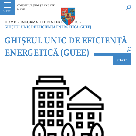
Ultimele
Oricând
CONSILIUL JUDEȚEAN SATU
MARE
MENU
HOME
›
INFORMAȚII DE INTERES PUBLIC
›
GHIȘEUL UNIC DE EFICIENȚĂ ENERGETICĂ (GUEE)
×
GHIȘEUL UNIC DE EFICIENȚĂ
Ultimele
Oricând
ENERGETICĂ (GUEE)
SHARE