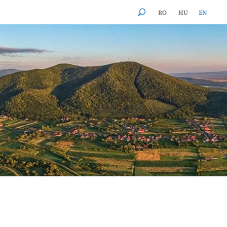
RO
HU
EN