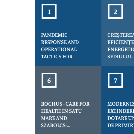
PANDEMIC
CREȘTERE
RESPONSE AND
EFICIENȚE
OPERATIONAL
ENERGETI
TACTICS FOR
SEDIULUI
ENHANCED
ADMINISTR
CONTAINMENT
CONSILIU
AND TRACKING,
JUDEȚEAN
acronim PROTECT
MARE
ROCHUS - CARE FOR
MODERNIZ
HEALTH IN SATU
EXTINDERE
MARE AND
DOTARE U
SZABOLCS-
DE PRIMIR
SZATMAR-BEREG
URGENȚE 