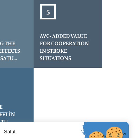
AVC- ADDED VALUE
G THE
FOR COOPERATION
EFFECTS
IN STROKE
 SATU
SITUATIONS
NTY
E
EVI ÎN
ATU
Salut!