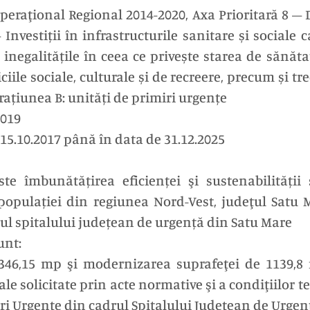
peraţional Regional 2014-2020, Axa Prioritară 8 – D
– Investiții în infrastructurile sanitare și sociale
d inegalitățile în ceea ce privește starea de sănă
ile sociale, culturale și de recreere, precum și tre
erațiunea B: unități de primiri urgențe
2019
 15.10.2017 până în data de 31.12.2025
ste îmbunătățirea eficienței şi sustenabilității
populației din regiunea Nord-Vest, judeţul Satu M
elul spitalului județean de urgență din Satu Mare
unt:
346,15 mp şi modernizarea suprafeţei de 1139,8
ale solicitate prin acte normative şi a condiţiilor 
ri Urgențe din cadrul Spitalului Județean de Urgen