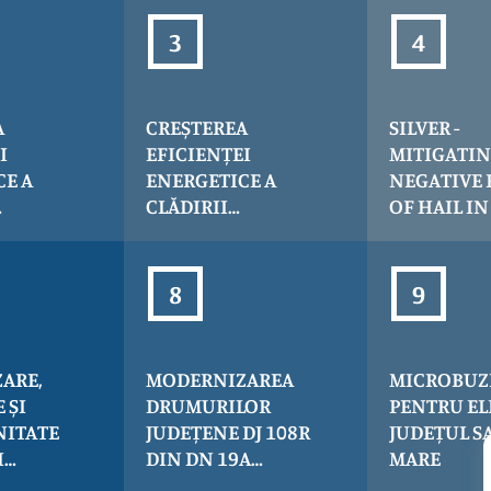
A
CREȘTEREA
SILVER -
I
EFICIENȚEI
MITIGATIN
CE A
ENERGETICE A
NEGATIVE 
CLĂDIRII
OF HAIL IN
ATIV AL
SPITALULUI
MARE COU
LUI
ORĂȘENESC
 SATU
NEGREȘTI OAȘ
(CLĂDIRE SPITAL
NOU), JUDEȚUL
SATU MARE
ARE,
MODERNIZAREA
MICROBUZ
 ȘI
DRUMURILOR
PENTRU EL
NITATE
JUDEȚENE DJ 108R
JUDEȚUL S
I
DIN DN 19A
MARE
DIN
BELTIUG – BELTIUG