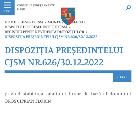
Ultimele
Oricând
CONSILIUL JUDEȚEAN SATU
MARE
MENU
HOME
›
DESPRE CJSM
›
MONITORUL OFICIAL
›
DISPOZIȚIILE PREȘEDINTELUI CJSM
›
REGISTRU PENTRU EVIDENȚA DISPOZIȚIILOR
›
DISPOZIȚIA PREȘEDINTELUI CJSM NR.626/30.12.2022
DISPOZIȚIA PREȘEDINTELUI
CJSM NR.626/30.12.2022
SHARE
privind stabilirea salariului lunar de bază al domnului
OROS CIPRIAN FLORIN