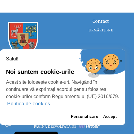
Contact
URMĂRIȚI-NE
Salut!
Noi suntem cookie-urile
CONSILIUL JUDEȚEAN SATU MARE
Acest site folosește cookie-uri. Navigând în
PROTECȚIA DATELOR PERSONALE
continuare vă exprimați acordul pentru folosirea
cookie-urilor conform Regulamentului (UE) 2016/679.
MASS-MEDIA
Politica de cookies
FII PREGĂTIT
PAGINA VECHE
Personalizare
Accept
PAGINĂ DEZVOLTATĂ DE