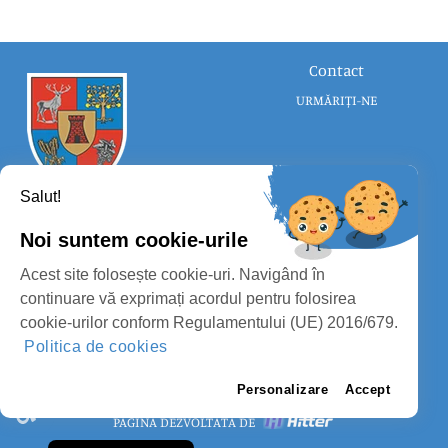
Contact
URMĂRIȚI-NE
Salut!
Noi suntem cookie-urile
CONSILIUL JUDEȚEAN SATU MARE
Acest site folosește cookie-uri. Navigând în
PROTECȚIA DATELOR PERSONALE
continuare vă exprimați acordul pentru folosirea
cookie-urilor conform Regulamentului (UE) 2016/679.
MASS-MEDIA
Politica de cookies
FII PREGĂTIT
PAGINA VECHE
Personalizare
Accept
PAGINĂ DEZVOLTATĂ DE