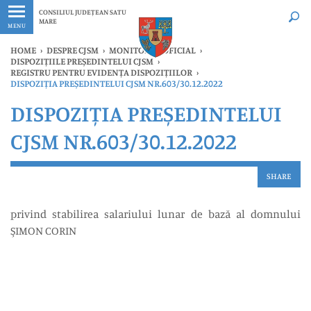
Ultimele
Oricând
CONSILIUL JUDEȚEAN SATU
MARE
MENU
HOME
›
DESPRE CJSM
›
MONITORUL OFICIAL
›
DISPOZIȚIILE PREȘEDINTELUI CJSM
›
REGISTRU PENTRU EVIDENȚA DISPOZIȚIILOR
›
DISPOZIȚIA PREȘEDINTELUI CJSM NR.603/30.12.2022
DISPOZIȚIA PREȘEDINTELUI
CJSM NR.603/30.12.2022
SHARE
privind stabilirea salariului lunar de bază al domnului
ŞIMON CORIN