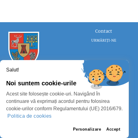
Contact
URMĂRIȚI-NE
Salut!
Noi suntem cookie-urile
CONSILIUL JUDEȚEAN SATU MARE
Acest site folosește cookie-uri. Navigând în
PROTECȚIA DATELOR PERSONALE
continuare vă exprimați acordul pentru folosirea
cookie-urilor conform Regulamentului (UE) 2016/679.
MASS-MEDIA
Politica de cookies
FII PREGĂTIT
PAGINA VECHE
Personalizare
Accept