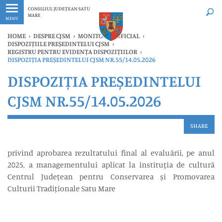
Ultimele
Oricând
CONSILIUL JUDEȚEAN SATU
MARE
MENU
HOME
›
DESPRE CJSM
›
MONITORUL OFICIAL
›
DISPOZIȚIILE PREȘEDINTELUI CJSM
›
REGISTRU PENTRU EVIDENȚA DISPOZIȚIILOR
›
DISPOZIȚIA PREȘEDINTELUI CJSM NR.55/14.05.2026
DISPOZIȚIA PREȘEDINTELUI
CJSM NR.55/14.05.2026
SHARE
privind aprobarea rezultatului final al evaluării, pe anul
2025, a managementului aplicat la instituţia de cultură
Centrul Județean pentru Conservarea și Promovarea
Culturii Tradiționale Satu Mare