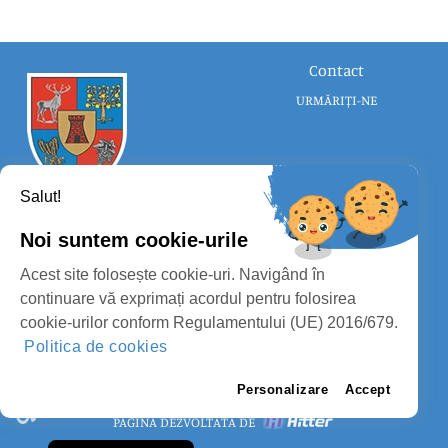
Contact
URMĂRIȚI-NE
Salut!
Noi suntem cookie-urile
CONSILIUL JUDEȚEAN SATU MARE
Acest site folosește cookie-uri. Navigând în
PROTECȚIA DATELOR PERSONALE
continuare vă exprimați acordul pentru folosirea
cookie-urilor conform Regulamentului (UE) 2016/679.
MASS-MEDIA
Politica de cookies
FII PREGĂTIT
PAGINA VECHE
Personalizare
Accept
PAGINĂ DEZVOLTATĂ DE