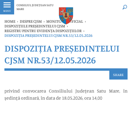
Ultimele
Oricând
CONSILIUL JUDEȚEAN SATU
MARE
MENU
HOME
›
DESPRE CJSM
›
MONITORUL OFICIAL
›
DISPOZIȚIILE PREȘEDINTELUI CJSM
›
REGISTRU PENTRU EVIDENȚA DISPOZIȚIILOR
›
DISPOZIȚIA PREȘEDINTELUI CJSM NR.53/12.05.2026
DISPOZIȚIA PREȘEDINTELUI
CJSM NR.53/12.05.2026
SHARE
privind convocarea Consiliului Judeţean Satu Mare, în
şedinţă ordinară, în data de 18.05.2026, ora 14,00