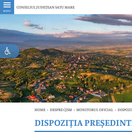
Ultimele
CONSILIUL JUDEȚEAN SATU MARE
MENU
HOME
›
DESPRE CJSM
›
MONITORUL OFICIAL
›
DISPOZI
DISPOZIȚIA PREȘEDINTE