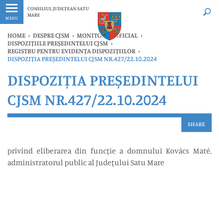
Ultimele
Oricând
CONSILIUL JUDEȚEAN SATU
MARE
MENU
HOME
›
DESPRE CJSM
›
MONITORUL OFICIAL
›
DISPOZIȚIILE PREȘEDINTELUI CJSM
›
REGISTRU PENTRU EVIDENȚA DISPOZIȚIILOR
›
DISPOZIȚIA PREȘEDINTELUI CJSM NR.427/22.10.2024
DISPOZIȚIA PREȘEDINTELUI
CJSM NR.427/22.10.2024
SHARE
privind eliberarea din funcţie a domnului Kovács Maté,
administratorul public al Judeţului Satu Mare