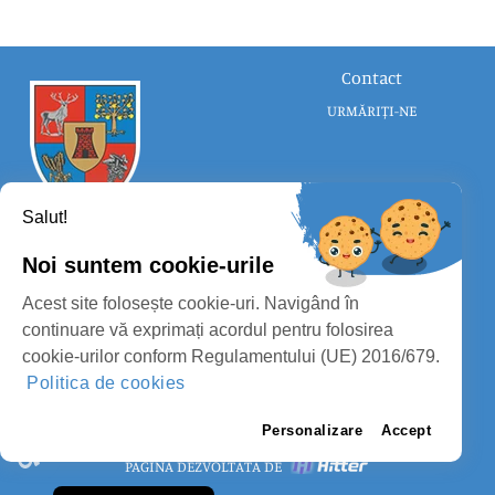
Contact
URMĂRIȚI-NE
Salut!
Noi suntem cookie-urile
CONSILIUL JUDEȚEAN SATU MARE
Acest site folosește cookie-uri. Navigând în
PROTECȚIA DATELOR PERSONALE
continuare vă exprimați acordul pentru folosirea
cookie-urilor conform Regulamentului (UE) 2016/679.
MASS-MEDIA
Politica de cookies
FII PREGĂTIT
PAGINA VECHE
Personalizare
Accept
PAGINĂ DEZVOLTATĂ DE