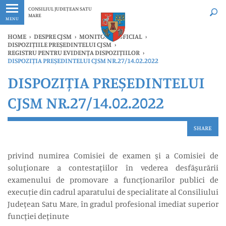
Ultimele
Oricând
CONSILIUL JUDEȚEAN SATU
MARE
MENU
HOME
›
DESPRE CJSM
›
MONITORUL OFICIAL
›
DISPOZIȚIILE PREȘEDINTELUI CJSM
›
REGISTRU PENTRU EVIDENȚA DISPOZIȚIILOR
›
DISPOZIȚIA PREȘEDINTELUI CJSM NR.27/14.02.2022
DISPOZIȚIA PREȘEDINTELUI
CJSM NR.27/14.02.2022
SHARE
privind numirea Comisiei de examen şi a Comisiei de
soluţionare a contestaţiilor în vederea desfăşurării
examenului de promovare a funcţionarilor publici de
execuție din cadrul aparatului de specialitate al Consiliului
Judeţean Satu Mare, în gradul profesional imediat superior
funcţiei deţinute