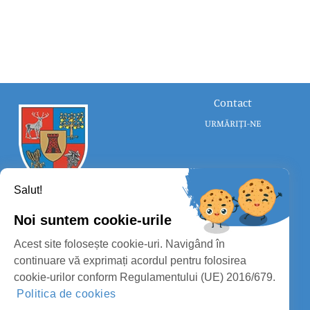
Contact
URMĂRIȚI-NE
Salut!
Noi suntem cookie-urile
CONSILIUL JUDEȚEAN SATU MARE
Acest site folosește cookie-uri. Navigând în
PROTECȚIA DATELOR PERSONALE
continuare vă exprimați acordul pentru folosirea
cookie-urilor conform Regulamentului (UE) 2016/679.
MASS-MEDIA
Politica de cookies
FII PREGĂTIT