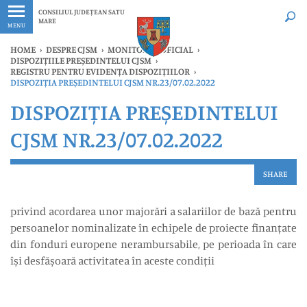
Ultimele
Oricând
CONSILIUL JUDEȚEAN SATU
MARE
MENU
HOME
›
DESPRE CJSM
›
MONITORUL OFICIAL
›
DISPOZIȚIILE PREȘEDINTELUI CJSM
›
REGISTRU PENTRU EVIDENȚA DISPOZIȚIILOR
›
DISPOZIȚIA PREȘEDINTELUI CJSM NR.23/07.02.2022
DISPOZIȚIA PREȘEDINTELUI
CJSM NR.23/07.02.2022
SHARE
privind acordarea unor majorări a salariilor de bază pentru
persoanelor nominalizate în echipele de proiecte finanțate
din fonduri europene nerambursabile, pe perioada în care
își desfășoară activitatea în aceste condiții