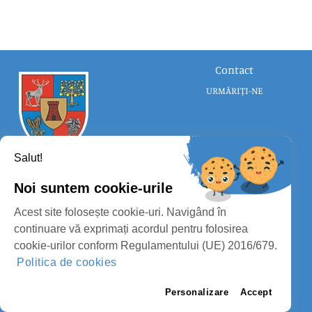
Contact
URMĂRIȚI-NE
Salut!
Noi suntem cookie-urile
CONSILIUL JUDEȚEAN SATU MARE
Acest site folosește cookie-uri. Navigând în
PROTECȚIA DATELOR PERSONALE
continuare vă exprimați acordul pentru folosirea
cookie-urilor conform Regulamentului (UE) 2016/679.
MASS-MEDIA
Politica de cookies
FII PREGĂTIT
PAGINA VECHE
Personalizare
Accept